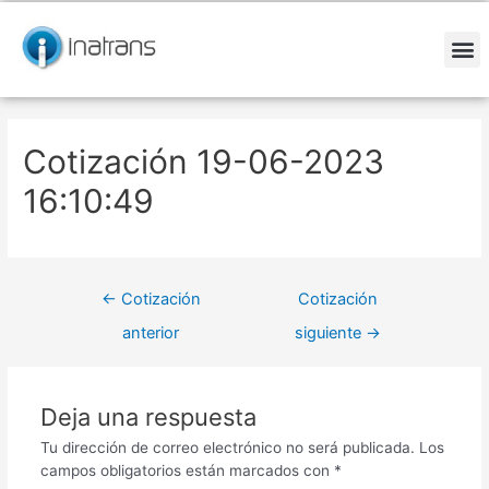
Ir
Navegación
al
de
contenido
entradas
M
Cotización 19-06-2023
16:10:49
←
Cotización
Cotización
anterior
siguiente
→
Deja una respuesta
Tu dirección de correo electrónico no será publicada.
Los
campos obligatorios están marcados con
*