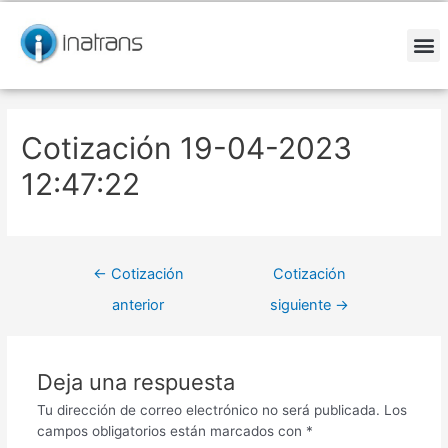
Ir
Navegación
al
de
contenido
entradas
M
Cotización 19-04-2023
12:47:22
←
Cotización
Cotización
anterior
siguiente
→
Deja una respuesta
Tu dirección de correo electrónico no será publicada.
Los
campos obligatorios están marcados con
*