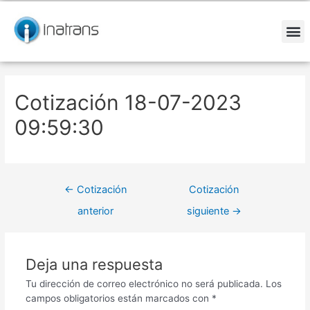
Ir
Navegación
al
de
contenido
entradas
M
Cotización 18-07-2023
09:59:30
←
Cotización
Cotización
anterior
siguiente
→
Deja una respuesta
Tu dirección de correo electrónico no será publicada.
Los
campos obligatorios están marcados con
*