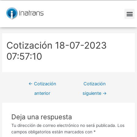
Ir
Navegación
al
de
contenido
entradas
M
Cotización 18-07-2023
07:57:10
←
Cotización
Cotización
anterior
siguiente
→
Deja una respuesta
Tu dirección de correo electrónico no será publicada.
Los
campos obligatorios están marcados con
*