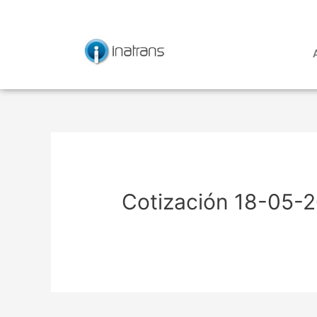
Ir
Navegación
al
de
contenido
entradas
Cotización 18-05-