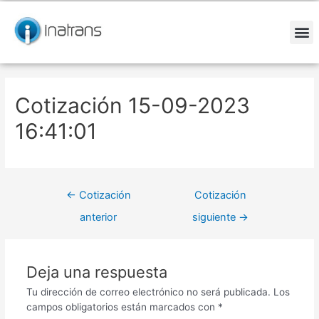
Ir
Navegación
al
de
contenido
entradas
M
Cotización 15-09-2023
16:41:01
←
Cotización
Cotización
anterior
siguiente
→
Deja una respuesta
Tu dirección de correo electrónico no será publicada.
Los
campos obligatorios están marcados con
*