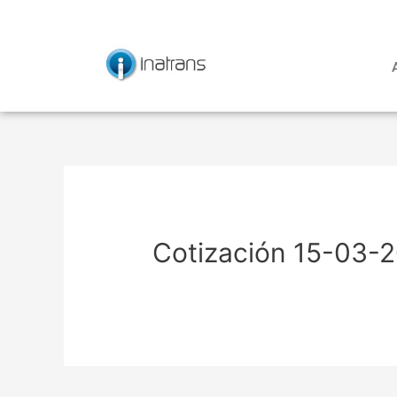
Ir
Navegación
al
de
contenido
entradas
Cotización 15-03-2