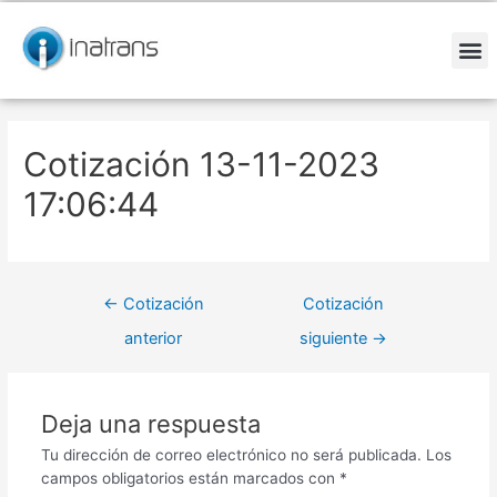
Ir
Navegación
al
de
contenido
entradas
M
Cotización 13-11-2023
17:06:44
←
Cotización
Cotización
anterior
siguiente
→
Deja una respuesta
Tu dirección de correo electrónico no será publicada.
Los
campos obligatorios están marcados con
*