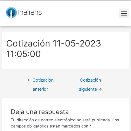
Ir
Navegación
al
de
contenido
entradas
M
Cotización 11-05-2023
11:05:00
←
Cotización
Cotización
anterior
siguiente
→
Deja una respuesta
Tu dirección de correo electrónico no será publicada.
Los
campos obligatorios están marcados con
*