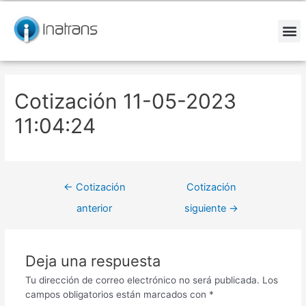
Ir
Navegación
al
de
contenido
entradas
M
Cotización 11-05-2023
11:04:24
←
Cotización
Cotización
anterior
siguiente
→
Deja una respuesta
Tu dirección de correo electrónico no será publicada.
Los
campos obligatorios están marcados con
*