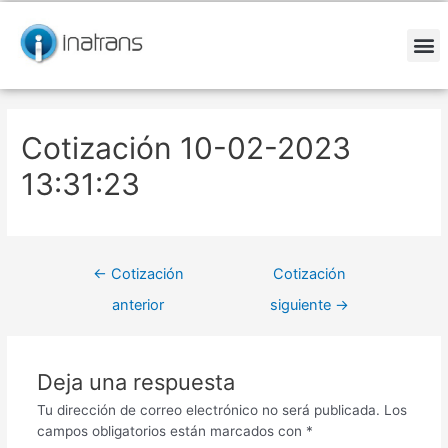
Ir
Navegación
al
de
contenido
entradas
M
Cotización 10-02-2023
13:31:23
←
Cotización
Cotización
anterior
siguiente
→
Deja una respuesta
Tu dirección de correo electrónico no será publicada.
Los
campos obligatorios están marcados con
*