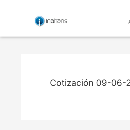
Ir
Navegación
al
de
contenido
entradas
Cotización 09-06-