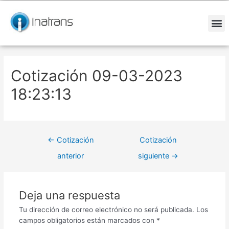
Ir
Navegación
al
de
contenido
entradas
M
Cotización 09-03-2023
18:23:13
←
Cotización
Cotización
anterior
siguiente
→
Deja una respuesta
Tu dirección de correo electrónico no será publicada.
Los
campos obligatorios están marcados con
*