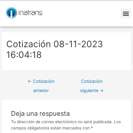
Ir
Navegación
al
de
contenido
entradas
M
Cotización 08-11-2023
16:04:18
←
Cotización
Cotización
anterior
siguiente
→
Deja una respuesta
Tu dirección de correo electrónico no será publicada.
Los
campos obligatorios están marcados con
*