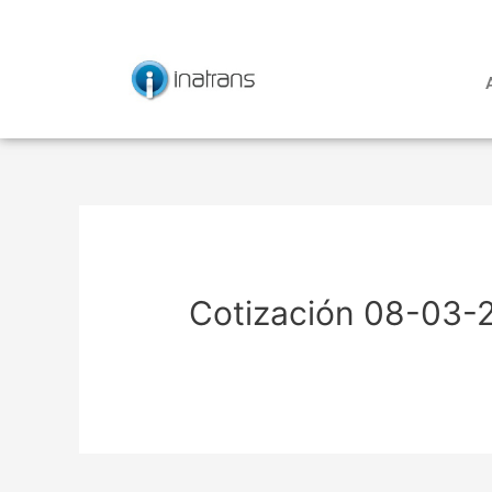
Ir
Navegación
al
de
contenido
entradas
Cotización 08-03-