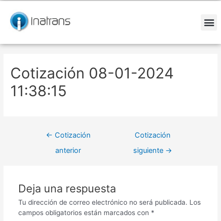
Ir
Navegación
al
de
contenido
entradas
M
Cotización 08-01-2024
11:38:15
←
Cotización
Cotización
anterior
siguiente
→
Deja una respuesta
Tu dirección de correo electrónico no será publicada.
Los
campos obligatorios están marcados con
*