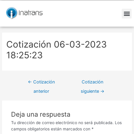
Ir
Navegación
al
de
contenido
entradas
M
Cotización 06-03-2023
18:25:23
←
Cotización
Cotización
anterior
siguiente
→
Deja una respuesta
Tu dirección de correo electrónico no será publicada.
Los
campos obligatorios están marcados con
*