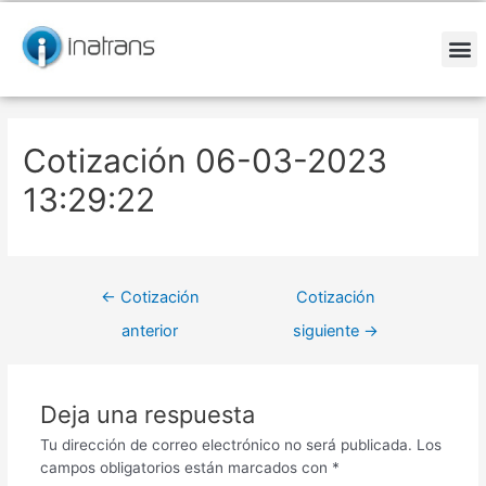
Ir
Navegación
al
de
contenido
entradas
M
Cotización 06-03-2023
13:29:22
←
Cotización
Cotización
anterior
siguiente
→
Deja una respuesta
Tu dirección de correo electrónico no será publicada.
Los
campos obligatorios están marcados con
*