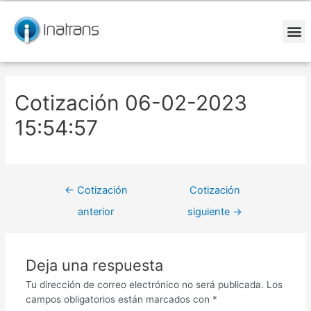
Ir
Navegación
al
de
contenido
entradas
M
Cotización 06-02-2023
15:54:57
←
Cotización
Cotización
anterior
siguiente
→
Deja una respuesta
Tu dirección de correo electrónico no será publicada.
Los
campos obligatorios están marcados con
*