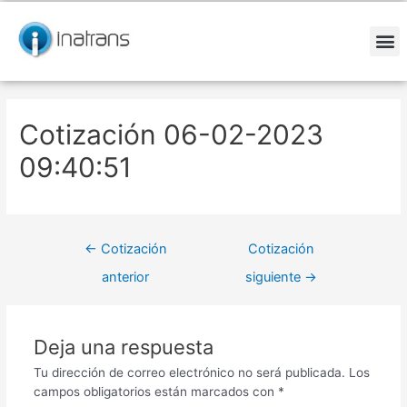
Ir
Navegación
al
de
contenido
entradas
M
Cotización 06-02-2023
09:40:51
←
Cotización
Cotización
anterior
siguiente
→
Deja una respuesta
Tu dirección de correo electrónico no será publicada.
Los
campos obligatorios están marcados con
*