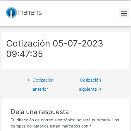
Ir
Navegación
al
de
contenido
entradas
M
Cotización 05-07-2023
09:47:35
←
Cotización
Cotización
anterior
siguiente
→
Deja una respuesta
Tu dirección de correo electrónico no será publicada.
Los
campos obligatorios están marcados con
*