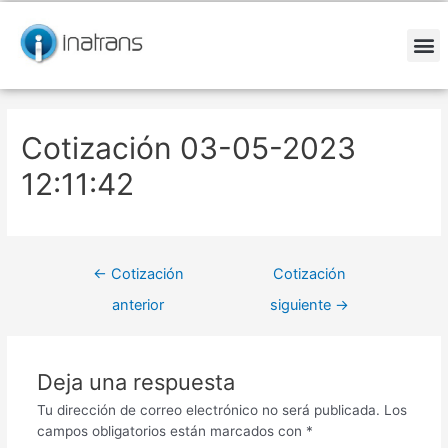
Ir
Navegación
al
de
contenido
entradas
M
Cotización 03-05-2023
12:11:42
←
Cotización
Cotización
anterior
siguiente
→
Deja una respuesta
Tu dirección de correo electrónico no será publicada.
Los
campos obligatorios están marcados con
*