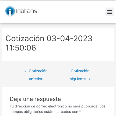
Ir
Navegación
al
de
contenido
entradas
M
Cotización 03-04-2023
11:50:06
←
Cotización
Cotización
anterior
siguiente
→
Deja una respuesta
Tu dirección de correo electrónico no será publicada.
Los
campos obligatorios están marcados con
*