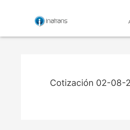
Ir
Navegación
al
de
contenido
entradas
Cotización 02-08-